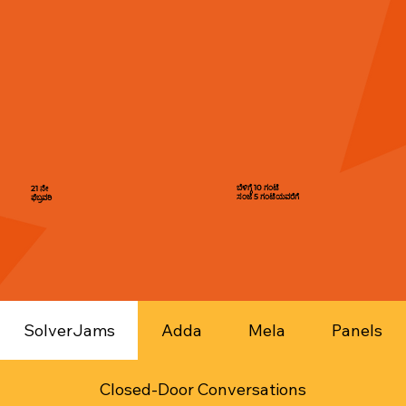
ಬೆಳಿಗ್ಗೆ 10 ಗಂಟೆ
21 ನೇ
ಸಂಜೆ 5 ಗಂಟೆಯವರೆಗೆ
ಫೆಬ್ರವರಿ
SolverJams
Adda
Mela
Panels
Closed-Door Conversations