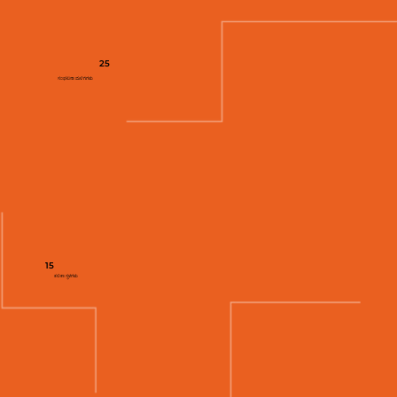
25
ಸಂಘಟನಾ ಮಳಿಗೆಗಳು
15
ಕಲಿಕಾ ಸ್ಥಳಗಳು