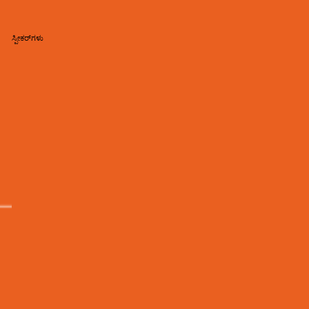
ಸ್ಪೀಕರ್‌ಗಳು