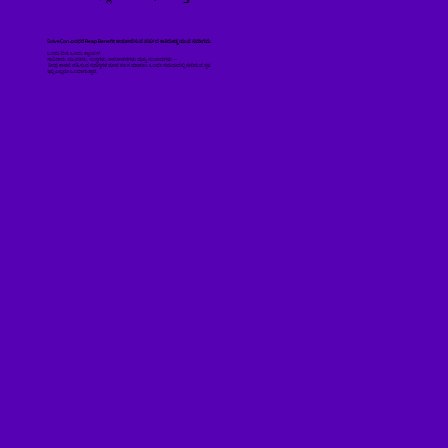
SolveCon ಎಂದರೆ Reap Benefit ಆಯೋಜಿಸುವ ವರ್ಷದ ಅತಿದೊಡ್ಡ ಯುವ ಸಮಾಗಮ.
ಒಂದು ದಿನ. ಒಂದು ಕ್ಯಾಂಪಸ್.
ಸಾವಿರಾರು ಯುವಕರು, ಸಂಸ್ಥೆಗಳು, ಆಲೋಚನೆಗಳು ಮತ್ತು ಸಂವಾದಗಳು —
ನೀವು ಕಾಳಜಿ ವಹಿಸುವ ಸಮಸ್ಯೆಗಳ ಮೇಲೆ ಕೆಲಸ ಮಾಡಲು ಒಂದೇ ಸಮಯದಲ್ಲಿ ಸೇರಿರುವ ಸ್ಥಳ.
ಇಲ್ಲಿ ಎಲ್ಲರೂ ಒಂದಾಗುತ್ತಾರೆ.