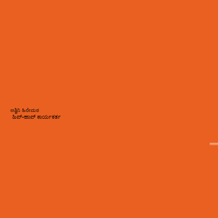
ಅಶ್ವಿನಿ ಹಿರೇಮಠ
ಹಿಪ್-ಹಾಪ್ ಕಾರ್ಯಕರ್ತ