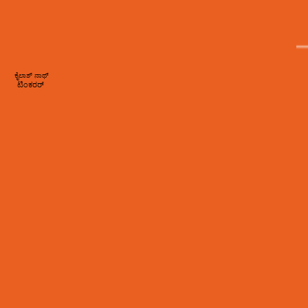
ಕೈಲಾಶ್ ನಾಥ್
ಟಿಂಕರರ್