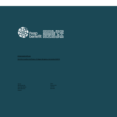
info@reapbenefit.org
149, 12th Cross Rd, 2nd Phase, J. P. Nagar, Bengaluru, Karnataka 560078
Tech
Home
Resources
What We Do
Join Us
How We Work
Donate
Who We Are
Impact