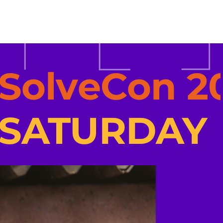
SolveCon 2
SATURDAY   